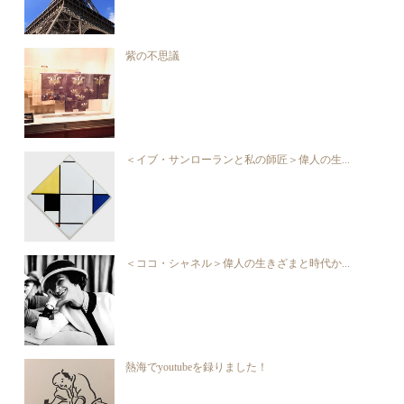
紫の不思議
＜イブ・サンローランと私の師匠＞偉人の生...
＜ココ・シャネル＞偉人の生きざまと時代か...
熱海でyoutubeを録りました！