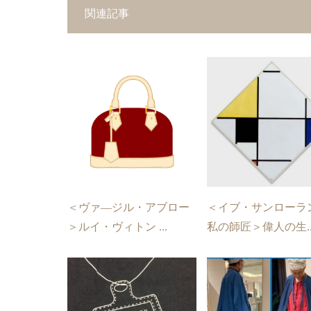
関連記事
＜ヴァ―ジル・アブロー
＜イブ・サンローラ
＞ルイ・ヴィトン ...
私の師匠＞偉人の生..