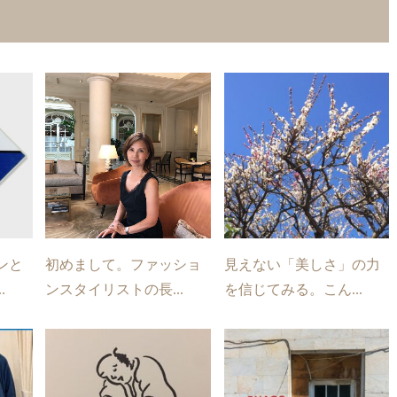
ンと
初めまして。ファッショ
見えない「美しさ」の力
.
ンスタイリストの長...
を信じてみる。こん...