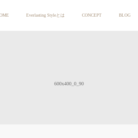
OME
Everlasting Styleとは
CONCEPT
BLOG
600x400_0_90