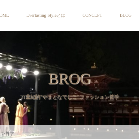
OME
Everlasting Styleとは
CONCEPT
BLOG
BROG
21世紀的”やまとなでしこ”ファッション哲学
ョン哲学