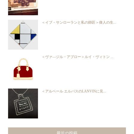
＜イブ・サンローランと私の師匠＞偉人の生...
＜ヴァ―ジル・アブロー＞ルイ・ヴィトン ...
＜アルベール エルバスのLANVINに見...
最近の投稿