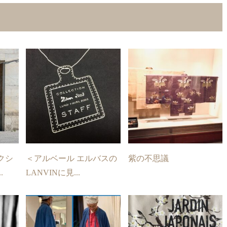
クシ
＜アルベール エルバスの
紫の不思議
.
LANVINに見...