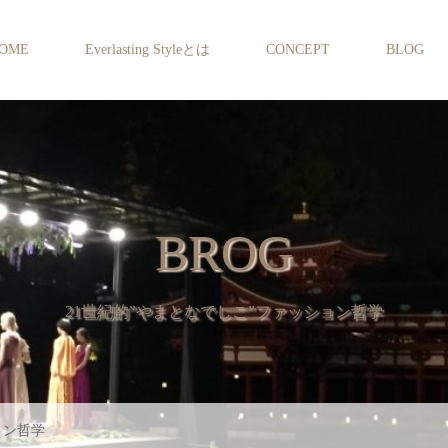
OME
Everlasting Styleとは
CONCEPT
BLOG
BROG
21世紀的”やまとなでしこ”ファッション哲学
ョン哲学