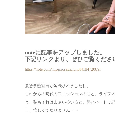
noteに記事をアップしました。
下記リンクより、ぜひご覧くださ
https://note.com/hiromiosada/n/n3f418472089f
緊急事態宣言が延長されましたね。
これからの時代のファッションのこと、ライフ
と、私もそれはまぁいろいろと、熱いハートで
し、忙しくてなりません‥‥