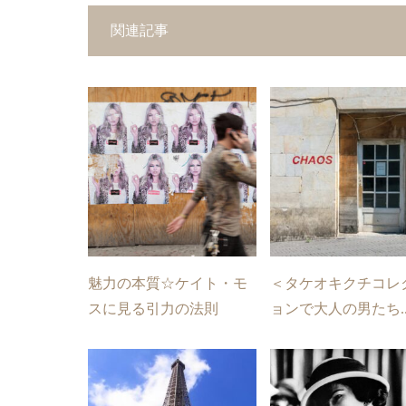
関連記事
魅力の本質☆ケイト・モ
＜タケオキクチコレ
スに見る引力の法則
ョンで大人の男たち..